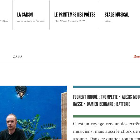
LA SAISON
LE PRINTEMPS DES POÈTES
STAGE MUSICAL
t 2026
Rencontres à l'année
Du 12 au 15 mars 2026
2026
Dec
20:30
FLORENT BRIQUÉ : TROMPETTE • ALEXIS MOU
BASSE • DAMIEN BERNARD : BATTERIE
C’est un voyage vers un des extrêm
musiciens, mais aussi le choix de 
groupe. Dans ce quartet, tout a te