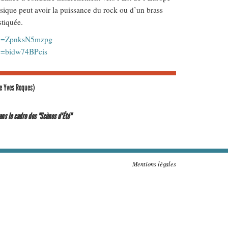
sique peut avoir la puissance du rock ou d’un brass
stiquée.
?v=ZpnksN5mzpg
?v=bidw74BPcis
le Yves Roques)
ns le cadre des "Scènes d'Été"
Mentions légales