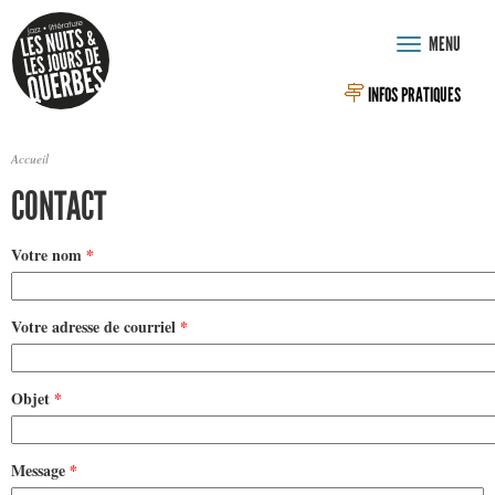
Aller au contenu principal
MENU
Toggle
navigation
INFOS PRATIQUES
Accueil
VOUS ÊTES ICI
CONTACT
Votre nom
*
Votre adresse de courriel
*
Objet
*
Message
*