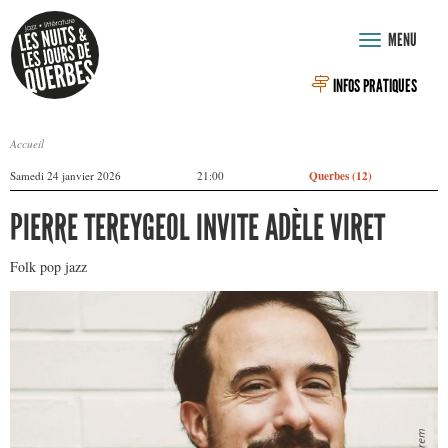
Aller au contenu principal
MENU
Toggle
navigation
INFOS PRATIQUES
Accueil
VOUS ÊTES ICI
Querbes (12)
Samedi 24 janvier 2026
21:00
PIERRE TEREYGEOL INVITE ADÈLE VIRET
Folk pop jazz