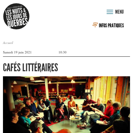
Aller au contenu principal
MENU
Toggle
navigation
INFOS PRATIQUES
Accueil
VOUS ÊTES ICI
Samedi 19 juin 2021
10:30
CAFÉS LITTÉRAIRES